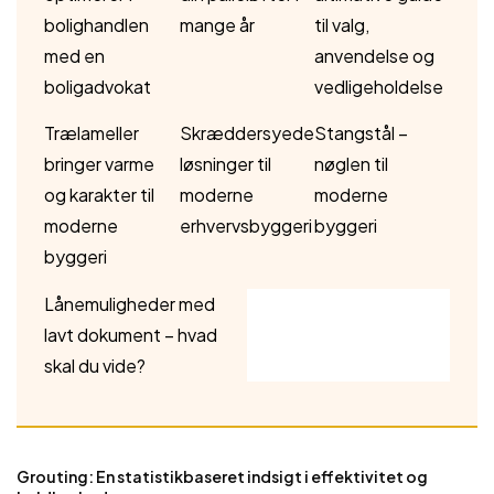
bolighandlen
mange år
til valg,
med en
anvendelse og
boligadvokat
vedligeholdelse
Trælameller
Skræddersyede
Stangstål –
bringer varme
løsninger til
nøglen til
og karakter til
moderne
moderne
moderne
erhvervsbyggeri
byggeri
byggeri
Lånemuligheder med
lavt dokument – hvad
skal du vide?
Grouting: En statistikbaseret indsigt i effektivitet og