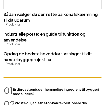
Sådan vælger du den rette balkonafskærmning
til dit uderum
Produkter
Industrielle porte: en guide til funktion og
anvendelse
Produkter
Opdag de bedste hoveddørsløsninger til dit
næste byggeprojekt nu
Produkter
01
Er din castemix den hemmelige ingrediens til byggeri
med succes?
02
Vidste du, at letbeton kan revolutionere din