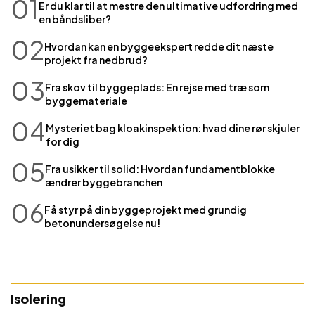
01
Er du klar til at mestre den ultimative udfordring med
en båndsliber?
02
Hvordan kan en byggeekspert redde dit næste
projekt fra nedbrud?
03
Fra skov til byggeplads: En rejse med træ som
byggemateriale
04
Mysteriet bag kloakinspektion: hvad dine rør skjuler
for dig
05
Fra usikker til solid: Hvordan fundamentblokke
ændrer byggebranchen
06
Få styr på din byggeprojekt med grundig
betonundersøgelse nu!
Isolering