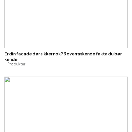
Er din facade dør sikker nok? 3 overraskende fakta du bør
kende
Produkter