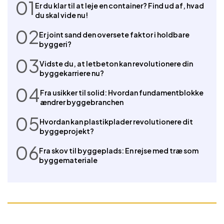
01
Er du klar til at leje en container? Find ud af, hvad
du skal vide nu!
02
Er joint sand den oversete faktor i holdbare
byggeri?
03
Vidste du, at letbeton kan revolutionere din
byggekarriere nu?
04
Fra usikker til solid: Hvordan fundamentblokke
ændrer byggebranchen
05
Hvordan kan plastikplader revolutionere dit
byggeprojekt?
06
Fra skov til byggeplads: En rejse med træ som
byggemateriale