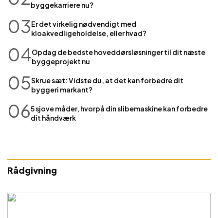
byggekarriere nu?
03
Er det virkelig nødvendigt med
kloakvedligeholdelse, eller hvad?
04
Opdag de bedste hoveddørsløsninger til dit næste
byggeprojekt nu
05
Skrue sæt: Vidste du, at det kan forbedre dit
byggeri markant?
06
5 sjove måder, hvorpå din slibemaskine kan forbedre
dit håndværk
Rådgivning