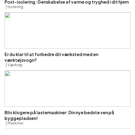
Post-isolering: Genskabelse af varme og tryghed i dit hjem
Isolering
Er du klar til at forbedre dit værksted med en
værktøjsvogn?
Værktøj
Bliv klogere på lastemaskiner: Din nye bedste ven på
byggepladsen!
Maskiner