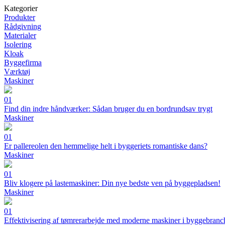
Kategorier
Produkter
Rådgivning
Materialer
Isolering
Kloak
Byggefirma
Værktøj
Maskiner
01
Find din indre håndværker: Sådan bruger du en bordrundsav trygt
Maskiner
01
Er pallereolen den hemmelige helt i byggeriets romantiske dans?
Maskiner
01
Bliv klogere på lastemaskiner: Din nye bedste ven på byggepladsen!
Maskiner
01
Effektivisering af tømrerarbejde med moderne maskiner i byggebranc