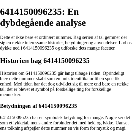
6414150096235: En
dybdegående analyse
Dette er ikke bare et ordinært nummer. Bag serien af tal gemmer der
sig en række interessante historier, betydninger og anvendelser. Lad os
dykke ned i 6414150096235 og udforske dets mange facetter.
Historien bag 6414150096235
Historien om 6414150096235 går langt tilbage i tiden. Oprindeligt
blev dette nummer skabt som en unik identifikator til en specifik
enhed. Med tiden har det dog udviklet sig til mere end bare en række
tal; det er blevet et symbol på forskellige ting for forskellige
mennesker.
Betydningen af 6414150096235
6414150096235 har en symbolsk betydning for mange. Nogle ser det
som et lykketal, mens andre forbinder det med held og lykke. Uanset
ens tolkning afspejler dette nummer en vis form for mystik og magi.