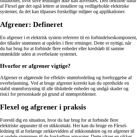
situationer, hvor stive ledninger ikke kan anvendes. Den fleksible natur
af Flexel gør det også lettere at installere og vedligeholde elektriske
systemer, da det kan tilpasses forskellige miljøer og applikationer.
Afgrener: Defineret
En afgrener i et elektrisk system refererer til en forbindelseskomponent,
der tillader strømmen at opdeles i flere retninger. Dette er nyttigt, når
du har brug for at forbinde flere enheder eller kredsløb til samme
strømkilde uden at overbelaste systemet.
Hvorfor er afgrener vigtige?
Afgrener er afgørende for effektiv strømfordeling og forebyggelse af
overbelastning. Ved at bruge afgrener korrekt kan du opretholde en
stabil strømforsyning til alle tilsluttede enheder og undgå skader og
risici for personskade på grund af strømproblemer.
Flexel og afgrener i praksis
Forestil dig en situation, hvor du har brug for at forbinde flere
elektriske apparater til en stikkontakt. Her kan du bruge en Flexel-
ledning til at forlænge rækkevidden af stikkontakten og en afgrener til
at opdele strømmen til de forskellige apparater. Dette sikrer en sikker