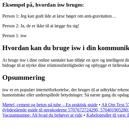
Eksempel på, hvordan isw bruges:
Person 1: Jeg kan godt lide at læse bøger om anti-gravitation…
Person 2: Ja, de er ikke til at lægge fra sig!
Person 1: isw
Hvordan kan du bruge isw i din kommunik
At bruge isw i dine online samtaler kan tilføje en sjov og intelligent d
bidrage til at styrke dine relationsfærdigheder og opbygge et fælless
Opsummering
isw er en populær internetforkortelse, der bruges til at udtrykke erkend
humoristiske eller underspillede betydninger. Så næste gang du opdage
Mørtel, cement og beton på tube – En praktisk guide
•
Alt Om Text 5
dybdegående guide til stregkoderne 5707672724290, 57040190528
Vacuumpumpe: Alt hvad du behøver at vide
•
Kabelopruller til væg: E