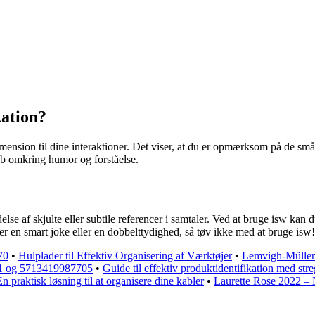
ation?
imension til dine interaktioner. Det viser, at du er opmærksom på de små d
kab omkring humor og forståelse.
else af skjulte eller subtile referencer i samtaler. Ved at bruge isw kan
r en smart joke eller en dobbelttydighed, så tøv ikke med at bruge isw!
70
•
Hulplader til Effektiv Organisering af Værktøjer
•
Lemvigh-Müller 
01 og 5713419987705
•
Guide til effektiv produktidentifikation med str
n praktisk løsning til at organisere dine kabler
•
Laurette Rose 2022 –