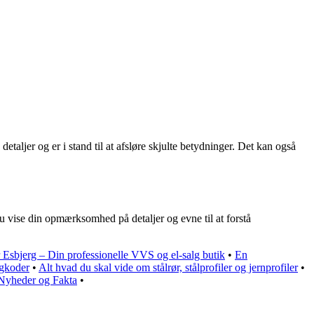
etaljer og er i stand til at afsløre skjulte betydninger. Det kan også
 du vise din opmærksomhed på detaljer og evne til at forstå
Esbjerg – Din professionelle VVS og el-salg butik
•
En
egkoder
•
Alt hvad du skal vide om stålrør, stålprofiler og jernprofiler
•
 Nyheder og Fakta
•