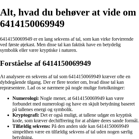
Alt, hvad du behøver at vide om
6414150069949
6414150069949 er en lang sekvens af tal, som kan virke forvirrende
ved første øjekast. Men disse tal kan faktisk have en betydelig
symbolik eller være kryptiske i naturen.
Forståelse af 6414150069949
At analysere en sekvens af tal som 6414150069949 kræver ofte en
dybdegående tilgang. Der er flere teorier om, hvad disse tal kan
repræsentere. Lad os se nærmere på nogle mulige fortolkninger:
Numerologi:
Nogle mener, at 6414150069949 kan være
forbundet med numerologi og have en skjult betydning baseret
på tallenes energi og symbolik.
Kryptografi:
Det er også muligt, at tallene udgør en kryptisk
kode, som kræver dechiffrering for at afsløre deres sande formål.
Tilfældig sekvens:
På den anden side kan 6414150069949
simpelthen være en tilfældig sekvens af tal uden nogen særlig
betydning.