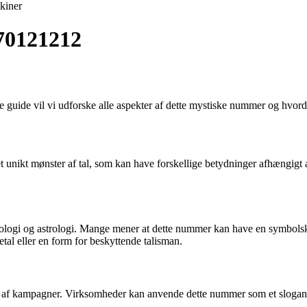
kiner
 70121212
 guide vil vi udforske alle aspekter af dette mystiske nummer og hvord
t unikt mønster af tal, som kan have forskellige betydninger afhængigt a
ogi og astrologi. Mange mener at dette nummer kan have en symbolsk b
al eller en form for beskyttende talisman.
l af kampagner. Virksomheder kan anvende dette nummer som et slogans e