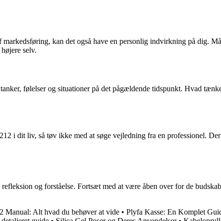
arkedsføring, kan det også have en personlig indvirkning på dig. Måske
højere selv.
 tanker, følelser og situationer på det pågældende tidspunkt. Hvad tæn
212 i dit liv, så tøv ikke med at søge vejledning fra en professionel. De
n, refleksion og forståelse. Fortsæt med at være åben over for de budsk
Manual: Alt hvad du behøver at vide
•
Plyfa Kasse: En Komplet Guid
detaljeret guide
•
Silica Gel Poser og Deres Anvendelser
•
Kabeloprulle