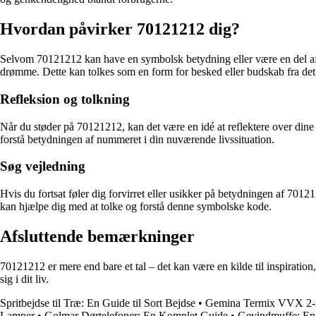
Hvordan påvirker 70121212 dig?
Selvom 70121212 kan have en symbolsk betydning eller være en del af m
drømme. Dette kan tolkes som en form for besked eller budskab fra det 
Refleksion og tolkning
Når du støder på 70121212, kan det være en idé at reflektere over dine
forstå betydningen af nummeret i din nuværende livssituation.
Søg vejledning
Hvis du fortsat føler dig forvirret eller usikker på betydningen af 70121
kan hjælpe dig med at tolke og forstå denne symbolske kode.
Afsluttende bemærkninger
70121212 er mere end bare et tal – det kan være en kilde til inspiratio
sig i dit liv.
Spritbejdse til Træ: En Guide til Sort Bejdse
•
Gemina Termix VVX 2-2 
Lamper
•
Golmar Dørtelefoner: En Komplet Guide
•
Gevindmuffe: En 