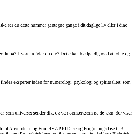
 ser du dette nummer gentagne gange i dit daglige liv eller i dine
ker du på? Hvordan føler du dig? Dette kan hjælpe dig med at tolke og
r findes eksperter inden for numerologi, psykologi og spiritualitet, som
aber, som universet sender dig, og vær opmærksom på de tegn, der viser
e til Anvendelse og Fordel
•
AP10 Dåse og Forgreningsdåse til 3
r til væg: En praktisk løsning til at organisere dine kabler
•
Elektrisk