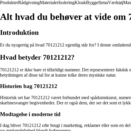
Produkter
Rådgivning
Materialer
Isolering
Kloak
Byggefirma
Værktøj
Mas
Alt hvad du behøver at vide om
Introduktion
Er du nysgerrig på hvad 70121212 egentlig står for? I denne omfattende
Hvad betyder 70121212?
70121212 er ikke bare et tilfældigt nummer. Det repræsenterer faktisk e
betydningen af disse tal for at kunne tolke deres mystiske natur.
Historien bag 70121212
Historisk set har 70121212 været forbundet med spådomskunst, numerol
skæbnesvangre begivenheder. Der er også dem, der ser det som et lykket
Modtagelse i moderne tid
I dag bliver 70121212 ofte brugt i marketing, reklamer eller som en de
og genkendelighed blandt forbrugerne.