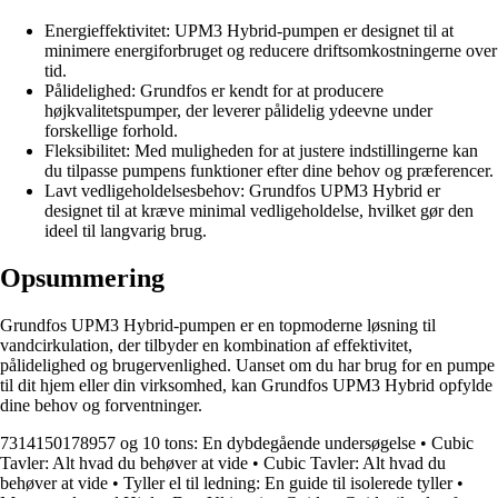
Energieffektivitet: UPM3 Hybrid-pumpen er designet til at
minimere energiforbruget og reducere driftsomkostningerne over
tid.
Pålidelighed: Grundfos er kendt for at producere
højkvalitetspumper, der leverer pålidelig ydeevne under
forskellige forhold.
Fleksibilitet: Med muligheden for at justere indstillingerne kan
du tilpasse pumpens funktioner efter dine behov og præferencer.
Lavt vedligeholdelsesbehov: Grundfos UPM3 Hybrid er
designet til at kræve minimal vedligeholdelse, hvilket gør den
ideel til langvarig brug.
Opsummering
Grundfos UPM3 Hybrid-pumpen er en topmoderne løsning til
vandcirkulation, der tilbyder en kombination af effektivitet,
pålidelighed og brugervenlighed. Uanset om du har brug for en pumpe
til dit hjem eller din virksomhed, kan Grundfos UPM3 Hybrid opfylde
dine behov og forventninger.
7314150178957 og 10 tons: En dybdegående undersøgelse
•
Cubic
Tavler: Alt hvad du behøver at vide
•
Cubic Tavler: Alt hvad du
behøver at vide
•
Tyller el til ledning: En guide til isolerede tyller
•