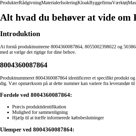
Produkter
Rådgivning
Materialer
Isolering
Kloak
Byggefirma
Værktøj
Mas
Alt hvad du behøver at vide o
Introduktion
At forstå produktnumrene 8004360087864, 8055002398022 og 503868082
med at vælge det rigtige for dine behov.
8004360087864
Produktnummeret 8004360087864 identificerer et specifikt produkt og d
dig. Vær opmærksom på at dette nummer kan variere fra leverandør til 
Fordele ved 8004360087864:
Præcis produktidentifikation
Mulighed for sammenligning
Hjælp til at træffe informerede købsbeslutninger
Ulemper ved 8004360087864: