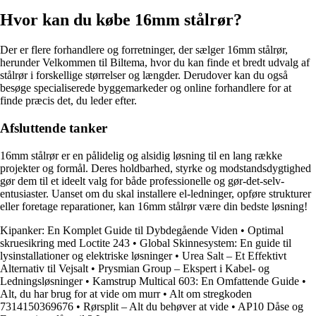
Hvor kan du købe 16mm stålrør?
Der er flere forhandlere og forretninger, der sælger 16mm stålrør,
herunder Velkommen til Biltema, hvor du kan finde et bredt udvalg af
stålrør i forskellige størrelser og længder. Derudover kan du også
besøge specialiserede byggemarkeder og online forhandlere for at
finde præcis det, du leder efter.
Afsluttende tanker
16mm stålrør er en pålidelig og alsidig løsning til en lang række
projekter og formål. Deres holdbarhed, styrke og modstandsdygtighed
gør dem til et ideelt valg for både professionelle og gør-det-selv-
entusiaster. Uanset om du skal installere el-ledninger, opføre strukturer
eller foretage reparationer, kan 16mm stålrør være din bedste løsning!
Kipanker: En Komplet Guide til Dybdegående Viden
•
Optimal
skruesikring med Loctite 243
•
Global Skinnesystem: En guide til
lysinstallationer og elektriske løsninger
•
Urea Salt – Et Effektivt
Alternativ til Vejsalt
•
Prysmian Group – Ekspert i Kabel- og
Ledningsløsninger
•
Kamstrup Multical 603: En Omfattende Guide
•
Alt, du har brug for at vide om murr
•
Alt om stregkoden
7314150369676
•
Rørsplit – Alt du behøver at vide
•
AP10 Dåse og