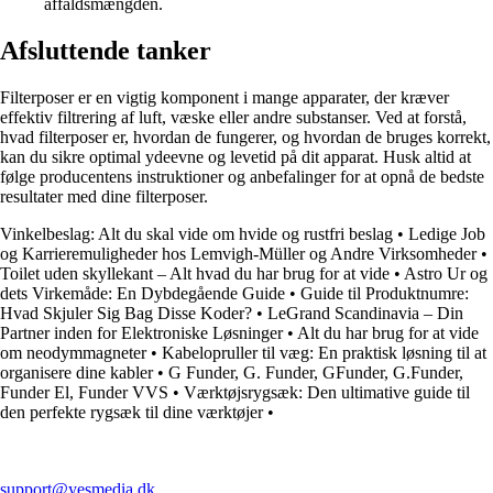
affaldsmængden.
Afsluttende tanker
Filterposer er en vigtig komponent i mange apparater, der kræver
effektiv filtrering af luft, væske eller andre substanser. Ved at forstå,
hvad filterposer er, hvordan de fungerer, og hvordan de bruges korrekt,
kan du sikre optimal ydeevne og levetid på dit apparat. Husk altid at
følge producentens instruktioner og anbefalinger for at opnå de bedste
resultater med dine filterposer.
Vinkelbeslag: Alt du skal vide om hvide og rustfri beslag
•
Ledige Job
og Karrieremuligheder hos Lemvigh-Müller og Andre Virksomheder
•
Toilet uden skyllekant – Alt hvad du har brug for at vide
•
Astro Ur og
dets Virkemåde: En Dybdegående Guide
•
Guide til Produktnumre:
Hvad Skjuler Sig Bag Disse Koder?
•
LeGrand Scandinavia – Din
Partner inden for Elektroniske Løsninger
•
Alt du har brug for at vide
om neodymmagneter
•
Kabelopruller til væg: En praktisk løsning til at
organisere dine kabler
•
G Funder, G. Funder, GFunder, G.Funder,
Funder El, Funder VVS
•
Værktøjsrygsæk: Den ultimative guide til
den perfekte rygsæk til dine værktøjer
•
support@yesmedia.dk