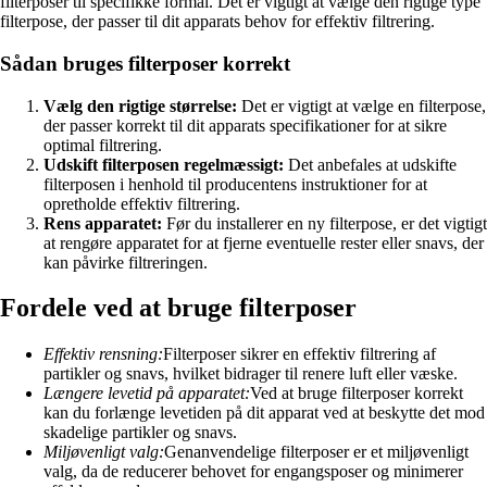
filterposer til specifikke formål. Det er vigtigt at vælge den rigtige type
filterpose, der passer til dit apparats behov for effektiv filtrering.
Sådan bruges filterposer korrekt
Vælg den rigtige størrelse:
Det er vigtigt at vælge en filterpose,
der passer korrekt til dit apparats specifikationer for at sikre
optimal filtrering.
Udskift filterposen regelmæssigt:
Det anbefales at udskifte
filterposen i henhold til producentens instruktioner for at
opretholde effektiv filtrering.
Rens apparatet:
Før du installerer en ny filterpose, er det vigtigt
at rengøre apparatet for at fjerne eventuelle rester eller snavs, der
kan påvirke filtreringen.
Fordele ved at bruge filterposer
Effektiv rensning:
Filterposer sikrer en effektiv filtrering af
partikler og snavs, hvilket bidrager til renere luft eller væske.
Længere levetid på apparatet:
Ved at bruge filterposer korrekt
kan du forlænge levetiden på dit apparat ved at beskytte det mod
skadelige partikler og snavs.
Miljøvenligt valg:
Genanvendelige filterposer er et miljøvenligt
valg, da de reducerer behovet for engangsposer og minimerer