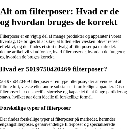
Alt om filterposer: Hvad er de
og hvordan bruges de korrekt
Filterposer er en vigtig del af mange produkter og apparater i vores
hverdag. De bruges til at sikre, at luften eller væsken bliver renset
effektivt, og der findes et stort udvalg af filterposer på markedet. I
denne artikel vil vi udforske, hvad filterposer er, hvordan de fungerer,
og hvordan de bruges korrekt.
Hvad er 5019750420469 filterposer?
5019750420469 filterposer er en type filterpose, der anvendes til at
filtrere luft, væske eller andre substanser i forskellige apparater. Disse
filterposer har en specifik størrelse og kapacitet til at fange partikler og
snavs, hvilket gør dem ideelle til forskellige formål.
Forskellige typer af filterposer
Der findes forskellige typer af filterposer på markedet, herunder
engangsfilterposer, genanvendelige filterposer og specialiserede