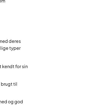
som
 med deres
lige typer
kendt for sin
brugt til
hed og god