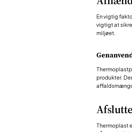
Afhænd
En vigtig fakt
vigtigt at sik
miljøet.
Genanvend
Thermoplastpr
produkter. De
affaldsmængd
Afslut
Thermoplast er