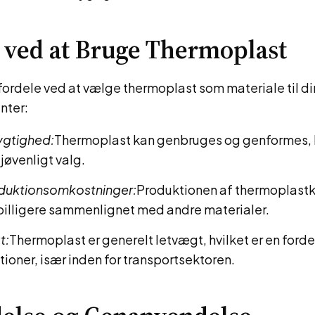
 ved at Bruge Thermoplast
fordele ved at vælge thermoplast som materiale til d
nter:
gtighed:
Thermoplast kan genbruges og genformes, h
iljøvenligt valg.
duktionsomkostninger:
Produktionen af thermoplas
 billigere sammenlignet med andre materialer.
t:
Thermoplast er generelt letvægt, hvilket er en ford
tioner, især inden for transportsektoren.