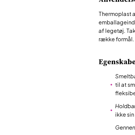
Thermoplast an
emballageindu
af legetøj. Ta
række formål.
Egenskab
Smeltb
til at 
fleksibe
Holdba
ikke sin
Gennem