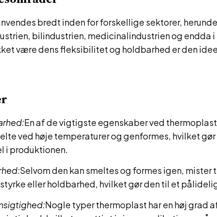
vendes bredt inden for forskellige sektorer, herunde
strien, bilindustrien, medicinalindustrien og endda 
kket være dens fleksibilitet og holdbarhed er den ideel
er
arhed:
En af de vigtigste egenskaber ved thermoplast
smelte ved høje temperaturer og genformes, hvilket gø
l i produktionen.
rhed:
Selvom den kan smeltes og formes igen, mister 
 styrke eller holdbarhed, hvilket gør den til et pålideli
sigtighed:
Nogle typer thermoplast har en høj grad a