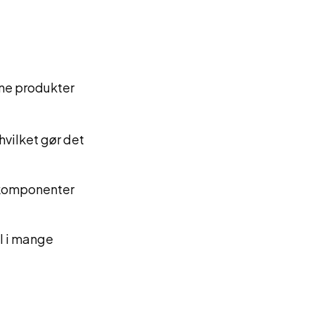
ine produkter
vilket gør det
tkomponenter
el i mange