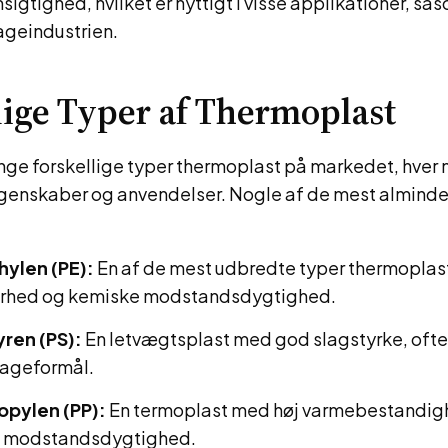
igtighed, hvilket er nyttigt i visse applikationer, så
geindustrien.
lige Typer af Thermoplast
nge forskellige typer thermoplast på markedet, hver
genskaber og anvendelser. Nogle af de mest alminde
hylen (PE):
En af de mest udbredte typer thermoplast 
rhed og kemiske modstandsdygtighed.
yren (PS):
En letvægtsplast med god slagstyrke, ofte 
ageformål.
opylen (PP):
En termoplast med høj varmebestandig
 modstandsdygtighed.