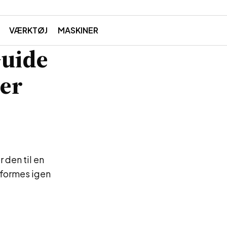
VÆRKTØJ
MASKINER
Guide
ber
 den til en
 formes igen