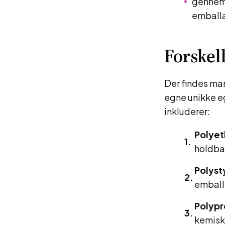
gennems
emballa
Forskel
Der findes ma
egne unikke e
inkluderer:
Polyet
holdba
Polyst
emball
Polypr
kemisk