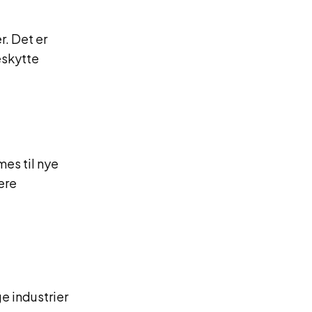
r. Det er
eskytte
es til nye
ere
e industrier