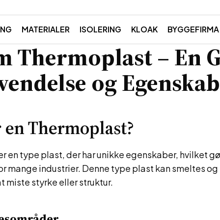
ING
MATERIALER
ISOLERING
KLOAK
BYGGEFIRMA
m Thermoplast – En 
nvendelse og Egenska
 en Thermoplast?
er en type plast, der har unikke egenskaber, hvilket gør
for mange industrier. Denne type plast kan smeltes og
 miste styrke eller struktur.
esområder