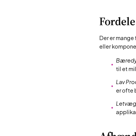
Fordele
Der er mange 
eller kompone
Bæredy
til et m
Lav Pro
er ofte
Letvæg
applika