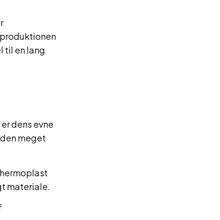
r
i produktionen
 til en lang
 er dens evne
r den meget
thermoplast
gt materiale.
f