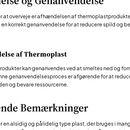
else og Genanvendelse
or at overveje er afhændelsen af thermoplastprodukte
re en korrekt genanvendelse for at reducere spild og b
else af Thermoplast
odukter kan genanvendes ved at smeltes ned og form
nne genanvendelsesproces er afgørende for at reduc
en og bevare ressourcerne.
tende Bemærkninger
 en alsidig og pålidelig type plast, der bruges i mang