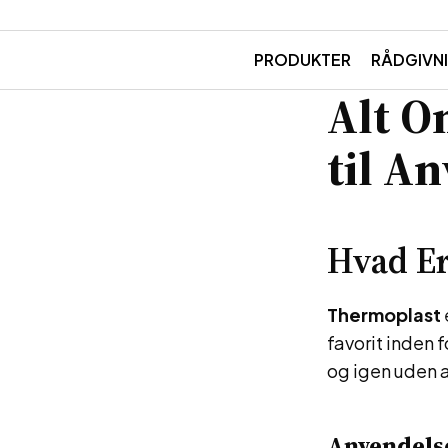
PRODUKTER
RÅDGIVN
Alt O
til A
Hvad Er
Thermoplast
favorit inden 
og igen uden at
Anvendels