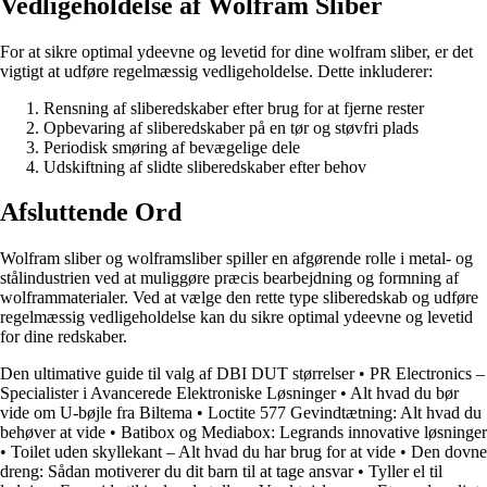
Vedligeholdelse af Wolfram Sliber
For at sikre optimal ydeevne og levetid for dine wolfram sliber, er det
vigtigt at udføre regelmæssig vedligeholdelse. Dette inkluderer:
Rensning af sliberedskaber efter brug for at fjerne rester
Opbevaring af sliberedskaber på en tør og støvfri plads
Periodisk smøring af bevægelige dele
Udskiftning af slidte sliberedskaber efter behov
Afsluttende Ord
Wolfram sliber og wolframsliber spiller en afgørende rolle i metal- og
stålindustrien ved at muliggøre præcis bearbejdning og formning af
wolframmaterialer. Ved at vælge den rette type sliberedskab og udføre
regelmæssig vedligeholdelse kan du sikre optimal ydeevne og levetid
for dine redskaber.
Den ultimative guide til valg af DBI DUT størrelser
•
PR Electronics –
Specialister i Avancerede Elektroniske Løsninger
•
Alt hvad du bør
vide om U-bøjle fra Biltema
•
Loctite 577 Gevindtætning: Alt hvad du
behøver at vide
•
Batibox og Mediabox: Legrands innovative løsninger
•
Toilet uden skyllekant – Alt hvad du har brug for at vide
•
Den dovne
dreng: Sådan motiverer du dit barn til at tage ansvar
•
Tyller el til