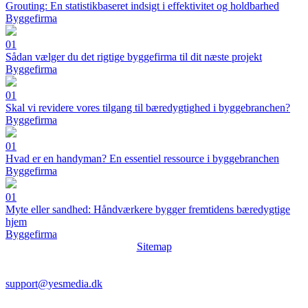
Grouting: En statistikbaseret indsigt i effektivitet og holdbarhed
Byggefirma
01
Sådan vælger du det rigtige byggefirma til dit næste projekt
Byggefirma
01
Skal vi revidere vores tilgang til bæredygtighed i byggebranchen?
Byggefirma
01
Hvad er en handyman? En essentiel ressource i byggebranchen
Byggefirma
01
Myte eller sandhed: Håndværkere bygger fremtidens bæredygtige
hjem
Byggefirma
Sitemap
support@yesmedia.dk