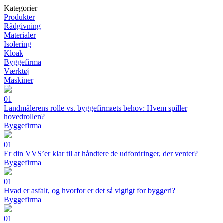
Kategorier
Produkter
Rådgivning
Materialer
Isolering
Kloak
Byggefirma
Værktøj
Maskiner
01
Landmålerens rolle vs. byggefirmaets behov: Hvem spiller
hovedrollen?
Byggefirma
01
Er din VVS’er klar til at håndtere de udfordringer, der venter?
Byggefirma
01
Hvad er asfalt, og hvorfor er det så vigtigt for byggeri?
Byggefirma
01