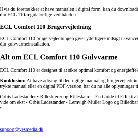
Hvis du foretrækker at have manualen i digital form, kan du download
din ECL 110-regulator lige ved hånden.
ECL Comfort 110 Brugervejledning
ECL Comfort 110 brugervejledningen giver yderligere indsigt i avancered
din gulvvarmeinstallation.
Alt om ECL Comfort 110 Gulvvarme
ECL Comfort 110 er designet til at sikre optimal komfort og energieffe
Konklusion:
At have adgang til den rigtige manual og brugervejlednin
trykte manual eller en digital PDF-version, har du nu alle oplysninger t
Orbis Ladestander
•
Rilleskærer og Rilleskære – En Guide til Effektiv 
vide om ekst
•
Orbis Ladestander
•
Lemvigh-Müller Logo og Billedba
•
support@yesmedia.dk