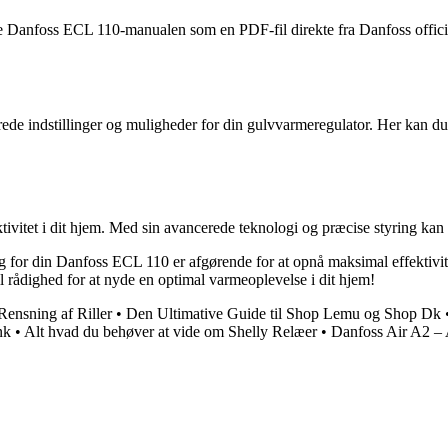
e Danfoss ECL 110-manualen som en PDF-fil direkte fra Danfoss offici
e indstillinger og muligheder for din gulvvarmeregulator. Her kan du fin
ktivitet i dit hjem. Med sin avancerede teknologi og præcise styring ka
g for din Danfoss ECL 110 er afgørende for at opnå maksimal effektivi
il rådighed for at nyde en optimal varmeoplevelse i dit hjem!
Rensning af Riller
•
Den Ultimative Guide til Shop Lemu og Shop Dk
nk
•
Alt hvad du behøver at vide om Shelly Relæer
•
Danfoss Air A2 – 