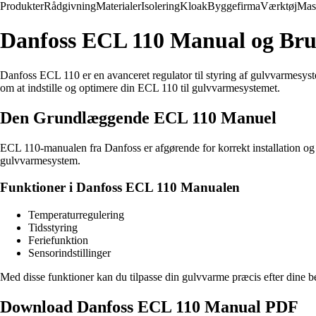
Produkter
Rådgivning
Materialer
Isolering
Kloak
Byggefirma
Værktøj
Mas
Danfoss ECL 110 Manual og Bru
Danfoss ECL 110 er en avanceret regulator til styring af gulvvarmesyste
om at indstille og optimere din ECL 110 til gulvvarmesystemet.
Den Grundlæggende ECL 110 Manuel
ECL 110-manualen fra Danfoss er afgørende for korrekt installation og d
gulvvarmesystem.
Funktioner i Danfoss ECL 110 Manualen
Temperaturregulering
Tidsstyring
Feriefunktion
Sensorindstillinger
Med disse funktioner kan du tilpasse din gulvvarme præcis efter dine b
Download Danfoss ECL 110 Manual PDF