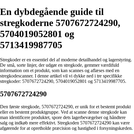
En dybdegående guide til
stregkoderne 5707672724290,
5704019052801 og
5713419987705
Stregkoder er en essentiel del af moderne detailhandel og lagerstyring.
De små, sorte linjer, der udgør en stregkode, gemmer værdifuld
information om et produkt, som kan scannes og aflæses med en
stregkodescanner. I denne artikel vil vi dykke ned i tre specifikke
stregkoder: 5707672724290, 5704019052801 og 5713419987705.
5707672724290
Den første stregkode, 5707672724290, er unik for et bestemt produkt
eller en bestemt produktgruppe. Ved at scanne denne stregkode kan
man identificere produktet, spore dets lagerbevægelser og håndtere
salg og indkøb mere effektivt. Stregkoden 5707672724290 kan være
afgørende for at opretholde præcision og hastighed i forsyningskæden.