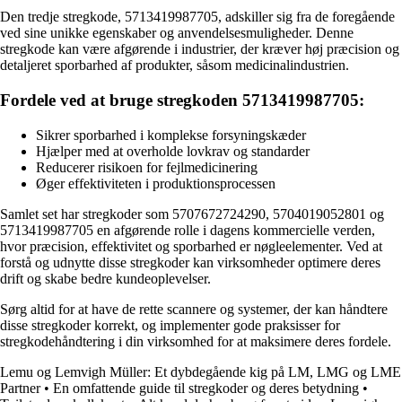
Den tredje stregkode, 5713419987705, adskiller sig fra de foregående
ved sine unikke egenskaber og anvendelsesmuligheder. Denne
stregkode kan være afgørende i industrier, der kræver høj præcision og
detaljeret sporbarhed af produkter, såsom medicinalindustrien.
Fordele ved at bruge stregkoden 5713419987705:
Sikrer sporbarhed i komplekse forsyningskæder
Hjælper med at overholde lovkrav og standarder
Reducerer risikoen for fejlmedicinering
Øger effektiviteten i produktionsprocessen
Samlet set har stregkoder som 5707672724290, 5704019052801 og
5713419987705 en afgørende rolle i dagens kommercielle verden,
hvor præcision, effektivitet og sporbarhed er nøgleelementer. Ved at
forstå og udnytte disse stregkoder kan virksomheder optimere deres
drift og skabe bedre kundeoplevelser.
Sørg altid for at have de rette scannere og systemer, der kan håndtere
disse stregkoder korrekt, og implementer gode praksisser for
stregkodehåndtering i din virksomhed for at maksimere deres fordele.
Lemu og Lemvigh Müller: Et dybdegående kig på LM, LMG og LME
Partner
•
En omfattende guide til stregkoder og deres betydning
•