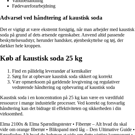
Vandbehandling
Fødevareforarbejdning
Advarsel ved håndtering af kaustisk soda
Det er vigtigt at være ekstremt forsigtig, når man arbejder med kaustisk
soda på grund af dets ætsende egenskaber. Anvend altid passende
beskyttelsesudstyr, herunder handsker, øjenbeskyttelse og tøj, der
dækker hele kroppen.
Køb af kaustisk soda 25 kg
Find en pålidelig leverandør af kemikalier
Sørg for at opbevare kaustisk soda sikkert og korrekt
Vær opmærksom på gældende lovgivning og regulativer
vedrørende håndtering og opbevaring af kaustisk soda
Kaustisk soda i en koncentration på 25 kg kan være en værdifuld
ressource i mange industrielle processer. Ved korrekt og forsvarlig
håndtering kan det bidrage til effektiviteten og sikkerheden i din
virksomhed.
Elma 2100x & Elma Spændingstester
•
Fiberrør – Alt hvad du skal
vide om orange fiberrør
•
Blikspand med låg – Den Ultimative Guide
•
Søgefjeder: Alt hvad du behøver at vide om dette vigtige komponent
•