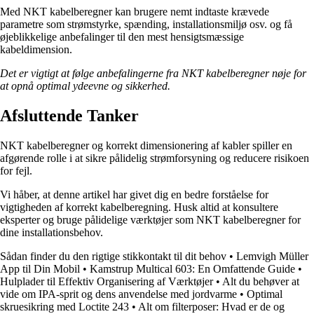
Med NKT kabelberegner kan brugere nemt indtaste krævede
parametre som strømstyrke, spænding, installationsmiljø osv. og få
øjeblikkelige anbefalinger til den mest hensigtsmæssige
kabeldimension.
Det er vigtigt at følge anbefalingerne fra NKT kabelberegner nøje for
at opnå optimal ydeevne og sikkerhed.
Afsluttende Tanker
NKT kabelberegner og korrekt dimensionering af kabler spiller en
afgørende rolle i at sikre pålidelig strømforsyning og reducere risikoen
for fejl.
Vi håber, at denne artikel har givet dig en bedre forståelse for
vigtigheden af korrekt kabelberegning. Husk altid at konsultere
eksperter og bruge pålidelige værktøjer som NKT kabelberegner for
dine installationsbehov.
Sådan finder du den rigtige stikkontakt til dit behov
•
Lemvigh Müller
App til Din Mobil
•
Kamstrup Multical 603: En Omfattende Guide
•
Hulplader til Effektiv Organisering af Værktøjer
•
Alt du behøver at
vide om IPA-sprit og dens anvendelse med jordvarme
•
Optimal
skruesikring med Loctite 243
•
Alt om filterposer: Hvad er de og