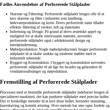
Fælles Anvendelser af Perforerede Stålplader
Skærme og Filtrering: Perforerede stålplader bruges ofte til at
lave skærme og filtre i industrier som landbrug,
fødevareproduktion og kemi. Deres perforerede natur tillader
effektiv filtrering af væsker, luft og materialer.
Indretning og Design: På grund af deres æstetiske appel og
mulighed for at skabe interessante mønstre, anvendes
perforerede stålplader også i arkitektonisk design og
interiørindretning.
Møbelproduktion: Nogle møbelproducenter bruger perforerede
stålplader til at skabe unikke og moderne møbler med et
industrielt udseende.
Byggeri og Konstruktion: I byggeri og konstruktion anvendes
perforerede stålplader til alt lige fra facader og gelændere til
ventilationsåbninger og støjreduktion.
Fremstilling af Perforerede Stålplader
Processen med at fremstille perforerede stålplader indebærer brugen af
specialiseret maskineri, der kan punktere stålplader med præcise huller.
Der er forskellige metoder til at lave disse huller, herunder stansning,
laserskæring og kemisk ætsning. Hver metode har sine egne fordele og
bruges afhængigt af de ønskede specifikationer for pladerne.