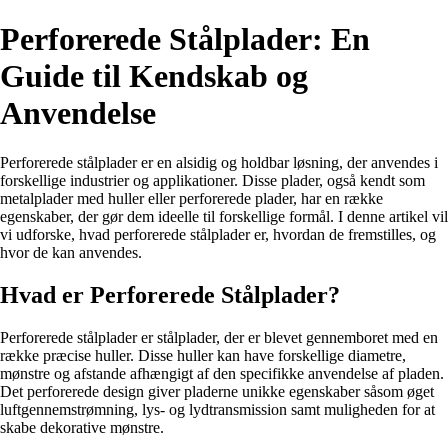
Perforerede Stålplader: En
Guide til Kendskab og
Anvendelse
Perforerede stålplader er en alsidig og holdbar løsning, der anvendes i
forskellige industrier og applikationer. Disse plader, også kendt som
metalplader med huller eller perforerede plader, har en række
egenskaber, der gør dem ideelle til forskellige formål. I denne artikel vil
vi udforske, hvad perforerede stålplader er, hvordan de fremstilles, og
hvor de kan anvendes.
Hvad er Perforerede Stålplader?
Perforerede stålplader er stålplader, der er blevet gennemboret med en
række præcise huller. Disse huller kan have forskellige diametre,
mønstre og afstande afhængigt af den specifikke anvendelse af pladen.
Det perforerede design giver pladerne unikke egenskaber såsom øget
luftgennemstrømning, lys- og lydtransmission samt muligheden for at
skabe dekorative mønstre.