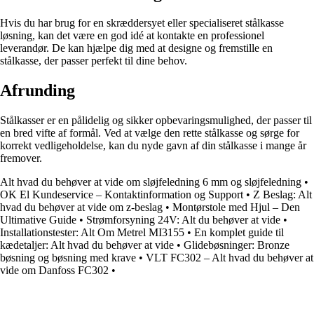
Hvis du har brug for en skræddersyet eller specialiseret stålkasse
løsning, kan det være en god idé at kontakte en professionel
leverandør. De kan hjælpe dig med at designe og fremstille en
stålkasse, der passer perfekt til dine behov.
Afrunding
Stålkasser er en pålidelig og sikker opbevaringsmulighed, der passer til
en bred vifte af formål. Ved at vælge den rette stålkasse og sørge for
korrekt vedligeholdelse, kan du nyde gavn af din stålkasse i mange år
fremover.
Alt hvad du behøver at vide om sløjfeledning 6 mm og sløjfeledning
•
OK El Kundeservice – Kontaktinformation og Support
•
Z Beslag: Alt
hvad du behøver at vide om z-beslag
•
Montørstole med Hjul – Den
Ultimative Guide
•
Strømforsyning 24V: Alt du behøver at vide
•
Installationstester: Alt Om Metrel MI3155
•
En komplet guide til
kædetaljer: Alt hvad du behøver at vide
•
Glidebøsninger: Bronze
bøsning og bøsning med krave
•
VLT FC302 – Alt hvad du behøver at
vide om Danfoss FC302
•