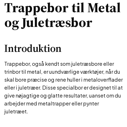
Trappebor til Metal
og Juletræsbor
Introduktion
Trappebor, også kendt som juletræsbore eller
trinbor til metal, er uundværlige værktøjer, når du
skal bore præcise og rene huller i metaloverflader
eller i juletræer. Disse specialbor er designet til at
give nøjagtige og glatte resultater, uanset om du
arbejder med metaltrapper eller pynter
juletræet.