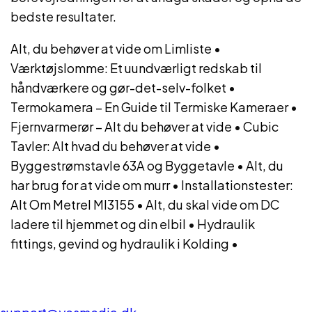
bedste resultater.
Alt, du behøver at vide om Limliste
•
Værktøjslomme: Et uundværligt redskab til
håndværkere og gør-det-selv-folket
•
Termokamera – En Guide til Termiske Kameraer
•
Fjernvarmerør – Alt du behøver at vide
•
Cubic
Tavler: Alt hvad du behøver at vide
•
Byggestrømstavle 63A og Byggetavle
•
Alt, du
har brug for at vide om murr
•
Installationstester:
Alt Om Metrel MI3155
•
Alt, du skal vide om DC
ladere til hjemmet og din elbil
•
Hydraulik
fittings, gevind og hydraulik i Kolding
•