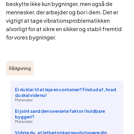
beskytte ikke kun bygninger, men også de
mennesker, der arbejder og bor i dem. Det er
vigtigt at tage vibrationsproblematikken
alvorligt for at sikre en sikker og stabil fremtid
for vores bygninger.
Rådgivning
Er du klar til at leje en container? Find ud af, hvad
du skal vide nu!
Materialer
Er joint sand den oversete faktor i holdbare
byggeri?
Materialer
Vidste du, at letbeton kan revolutionere din