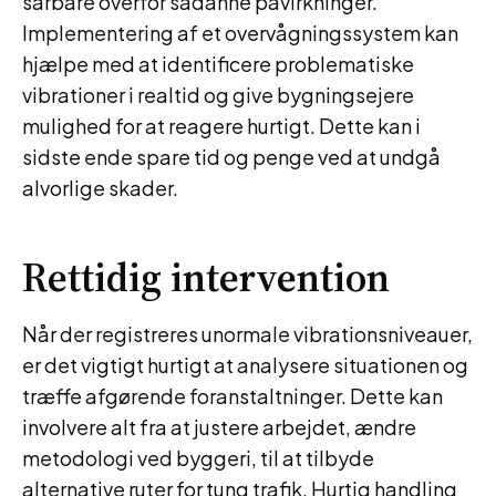
sårbare overfor sådanne påvirkninger.
Implementering af et overvågningssystem kan
hjælpe med at identificere problematiske
vibrationer i realtid og give bygningsejere
mulighed for at reagere hurtigt. Dette kan i
sidste ende spare tid og penge ved at undgå
alvorlige skader.
Rettidig intervention
Når der registreres unormale vibrationsniveauer,
er det vigtigt hurtigt at analysere situationen og
træffe afgørende foranstaltninger. Dette kan
involvere alt fra at justere arbejdet, ændre
metodologi ved byggeri, til at tilbyde
alternative ruter for tung trafik. Hurtig handling